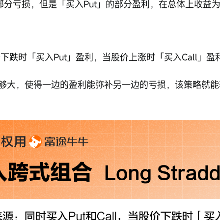
的部分亏损，但是「买入Put」的部分盈利，在总体上收益
股价下跌时「买入Put」盈利，当股价上涨时「买入Call」盈
够大，使得一边的盈利能弥补另一边的亏损，该策略就能