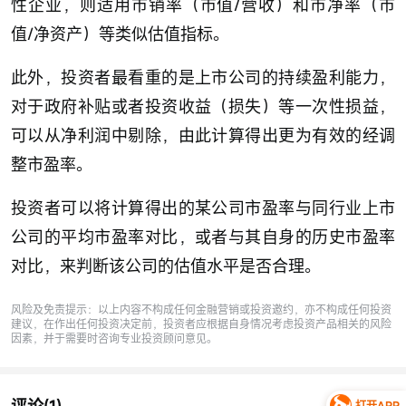
性企业，则适用市销率（市值/营收）和市净率（市
值/净资产）等类似估值指标。
此外，投资者最看重的是上市公司的持续盈利能力，
对于政府补贴或者投资收益（损失）等一次性损益，
可以从净利润中剔除，由此计算得出更为有效的经调
整市盈率。
投资者可以将计算得出的某公司市盈率与同行业上市
公司的平均市盈率对比，或者与其自身的历史市盈率
对比，来判断该公司的估值水平是否合理。
风险及免责提示：以上内容不构成任何金融营销或投资邀约，亦不构成任何投资
建议，在作出任何投资决定前，投资者应根据自身情况考虑投资产品相关的风险
因素，并于需要时咨询专业投资顾问意见。
打开APP